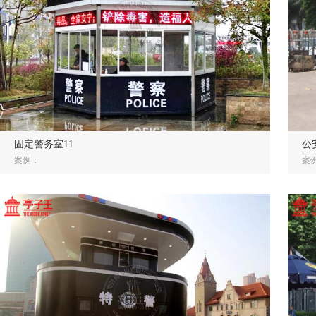
固定警务室11
公
案例：
案