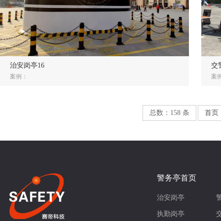
治安岗亭16
交
案例：
案
总数：158 条
首页
警务亭首页
治安岗亭
执勤岗亭