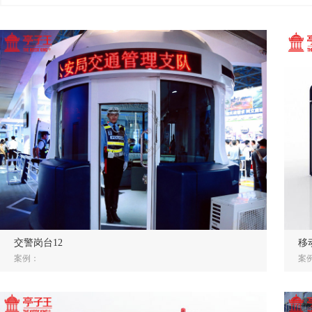
交警岗台12
移
案例：
案