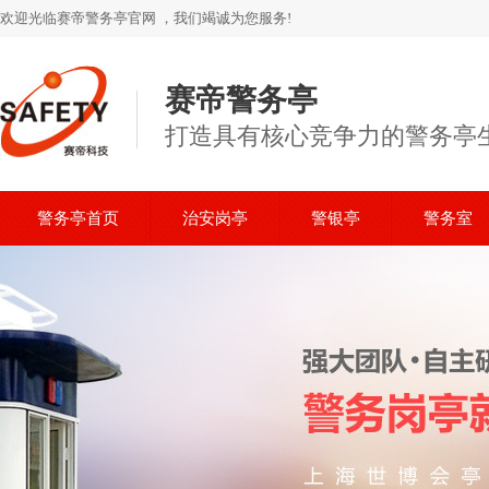
欢迎光临赛帝警务亭官网 ，我们竭诚为您服务!
赛帝警务亭
打造具有核心竞争力的警务亭
警务亭首页
治安岗亭
警银亭
警务室