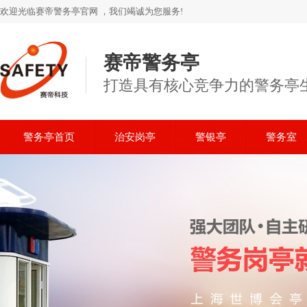
欢迎光临赛帝警务亭官网 ，我们竭诚为您服务!
赛帝警务亭
打造具有核心竞争力的警务亭
警务亭首页
治安岗亭
警银亭
警务室